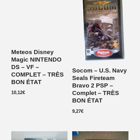
Meteos Disney
Magic NINTENDO
DS – VF –
Socom – U.S. Navy
COMPLET – TRÈS
Seals Fireteam
BON ÉTAT
Bravo 2 PSP –
10,12
€
Complet – TRÈS
BON ÉTAT
9,27
€