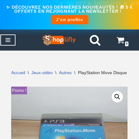
✨ DÉCOUVREZ NOS DERNIÈRES NOUVEAUTÉS ! 🎁 5 €
OFFERTS EN REJOIGNANT LA NEWSLETTER !
J’en profite
0
Aller
au
contenu
Accueil
\
Jeux-vidéo
\
Autres
\
PlayStation Move Disque Déco
Promo !