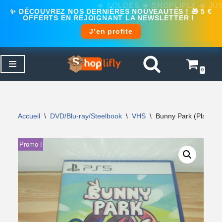
✨ DÉCOUVREZ NOS DERNIÈRES NOUVEAUTÉS ! 🎁 5 €
OFFERTS EN REJOIGNANT LA NEWSLETTER !
J’en profite
0
Aller
au
contenu
Accueil
\
DVD/Blu-ray/Steelbook
\
VHS
\
Bunny Park (PlaySt
Promo !