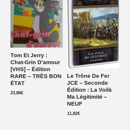
Tom Et Jerry :
Chat-Grin D'amour
[VHS] – Édition
Le Trône De Fer
RARE – TRÈS BON
JCE – Seconde
ÉTAT
Édition : La Voilà
23,86
€
Ma Légitimité –
NEUF
11,82
€