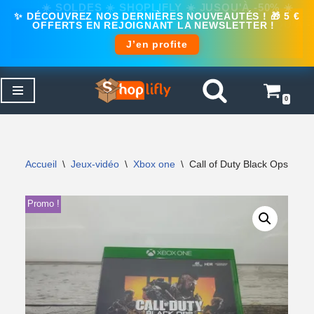
✨ DÉCOUVREZ NOS DERNIÈRES NOUVEAUTÉS ! 🎁 5 €
OFFERTS EN REJOIGNANT LA NEWSLETTER !
J’en profite
0
Aller
au
contenu
Accueil
\
Jeux-vidéo
\
Xbox one
\
Call of Duty Black Ops 4 
Promo !