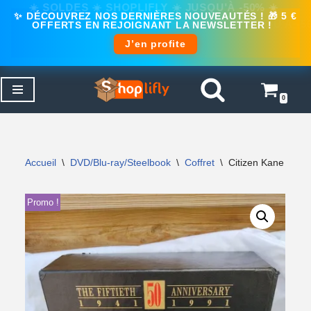
✨ DÉCOUVREZ NOS DERNIÈRES NOUVEAUTÉS ! 🎁 5 €
OFFERTS EN REJOIGNANT LA NEWSLETTER !
J’en profite
0
Aller
au
contenu
Accueil
\
DVD/Blu-ray/Steelbook
\
Coffret
\
Citizen Kane (VHS
Promo !