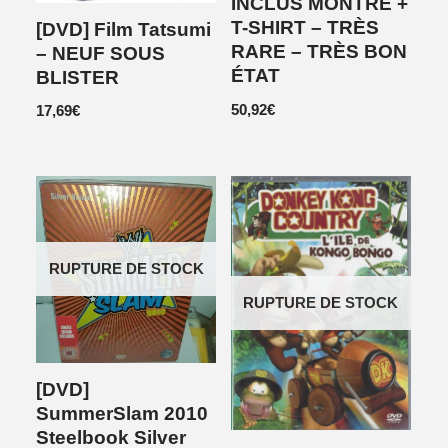
INCLUS MONTRE +
T-SHIRT – TRÈS
[DVD] Film Tatsumi
RARE – TRÈS BON
– NEUF SOUS
ÉTAT
BLISTER
50,92
€
17,69
€
RUPTURE DE STOCK
RUPTURE DE STOCK
[DVD]
SummerSlam 2010
Steelbook Silver