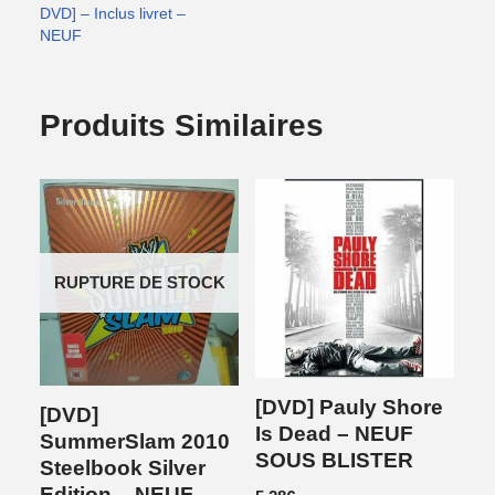
DVD] – Inclus livret –
NEUF
Produits Similaires
RUPTURE DE STOCK
[DVD] Pauly Shore
[DVD]
Is Dead – NEUF
SummerSlam 2010
SOUS BLISTER
Steelbook Silver
Edition – NEUF