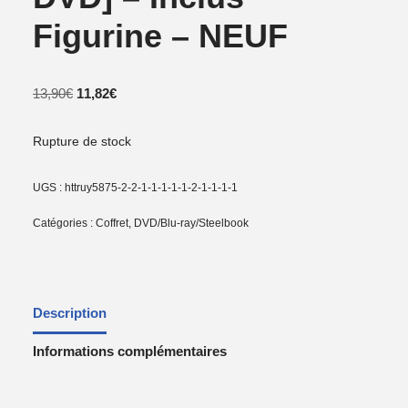
Figurine – NEUF
13,90
€
11,82
€
Rupture de stock
UGS :
httruy5875-2-2-1-1-1-1-1-2-1-1-1-1
Catégories :
Coffret
,
DVD/Blu-ray/Steelbook
Description
Informations complémentaires