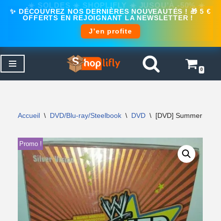
✨ DÉCOUVREZ NOS DERNIÈRES NOUVEAUTÉS ! 🎁 5 €
OFFERTS EN REJOIGNANT LA NEWSLETTER !
J’en profite
0
Aller
au
contenu
Accueil
\
DVD/Blu-ray/Steelbook
\
DVD
\
[DVD] SummerSlam 2
Promo !