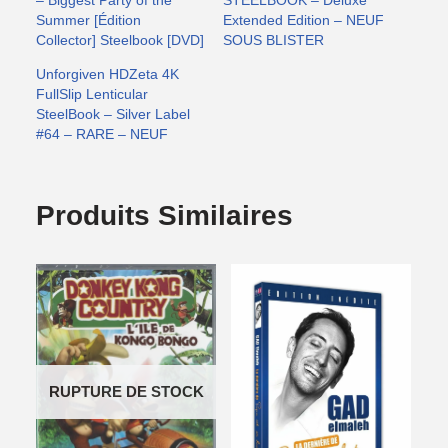
– Biggest Party of the
STEELBOOK – Deluxe
Summer [Édition
Extended Edition – NEUF
Collector] Steelbook [DVD]
SOUS BLISTER
Unforgiven HDZeta 4K
FullSlip Lenticular
SteelBook – Silver Label
#64 – RARE – NEUF
Produits Similaires
RUPTURE DE STOCK