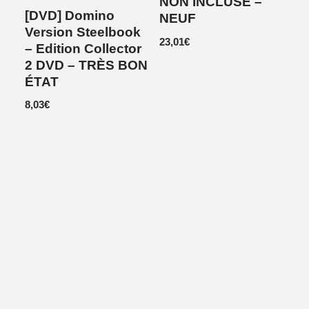
NON INCLUSE –
[DVD] Domino
NEUF
Version Steelbook
23,01
€
– Edition Collector
2 DVD – TRÈS BON
ÉTAT
8,03
€