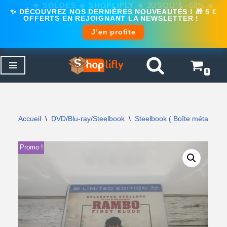
✨ DÉCOUVREZ NOS DERNIÈRES NOUVEAUTÉS ! 🎁 5 €
OFFERTS EN REJOIGNANT LA NEWSLETTER !
J’en profite
0
Aller
au
contenu
Accueil
\
DVD/Blu-ray/Steelbook
\
Steelbook ( Boîte métal )
\
Promo !