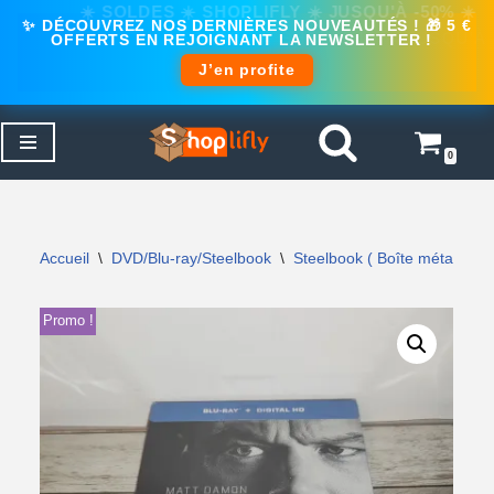
✨ DÉCOUVREZ NOS DERNIÈRES NOUVEAUTÉS ! 🎁 5 €
OFFERTS EN REJOIGNANT LA NEWSLETTER !
J’en profite
0
Aller
au
contenu
Accueil
\
DVD/Blu-ray/Steelbook
\
Steelbook ( Boîte métal )
\
Promo !