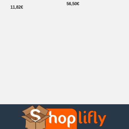
56,50
€
11,82
€