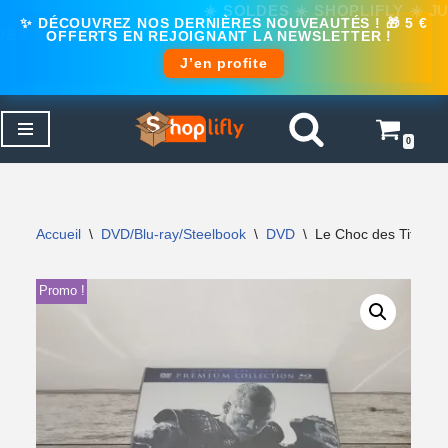
✨ DÉCOUVREZ NOS DERNIÈRES NOUVEAUTÉS ! 🎁 5 €
OFFERTS EN REJOIGNANT LA NEWSLETTER !
J’en profite
0
Aller
au
contenu
Accueil
\
DVD/Blu-ray/Steelbook
\
DVD
\
Le Choc des Titans 
Promo !