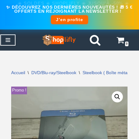
✨ DÉCOUVREZ NOS DERNIÈRES NOUVEAUTÉS ! 🎁 5 €
OFFERTS EN REJOIGNANT LA NEWSLETTER !
J’en profite
0
Aller
au
contenu
Accueil
\
DVD/Blu-ray/Steelbook
\
Steelbook ( Boîte métal )
\
Promo !