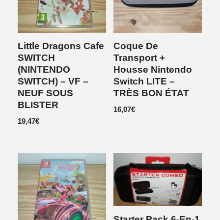
Little Dragons Cafe
Coque De
SWITCH
Transport +
(NINTENDO
Housse Nintendo
SWITCH) – VF –
Switch LITE –
NEUF SOUS
TRÈS BON ÉTAT
BLISTER
16,07
€
19,47
€
Starter Pack 6-En-1