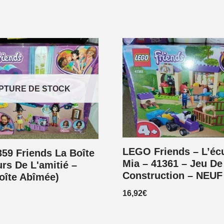
PTURE DE STOCK
LEGO Friends – L’éc
59 Friends La Boîte
Mia – 41361 – Jeu De
s De L'amitié –
Construction – NEUF
oîte Abîmée)
16,92
€