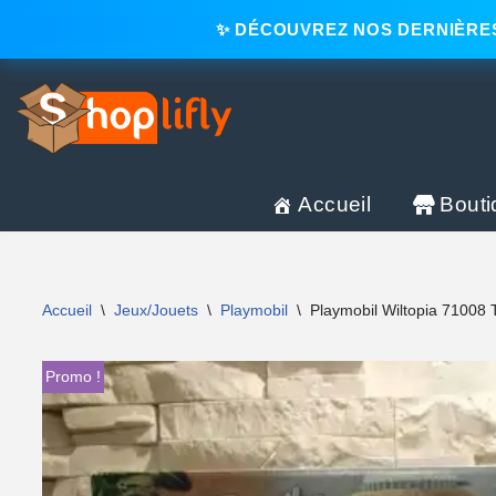
✨ DÉCOUVREZ NOS DERNIÈRES
Aller
au
contenu
Accueil
Bouti
Accueil
\
Jeux/Jouets
\
Playmobil
\
Playmobil Wiltopia 71008
Promo !