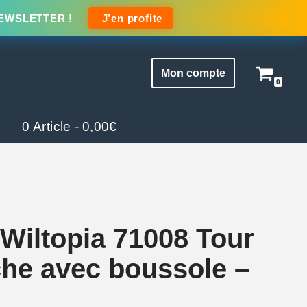
NEWSLETTER !
J’en profite
Mon compte
0
0 Article
0,00€
Wiltopia 71008 Tour
che avec boussole –