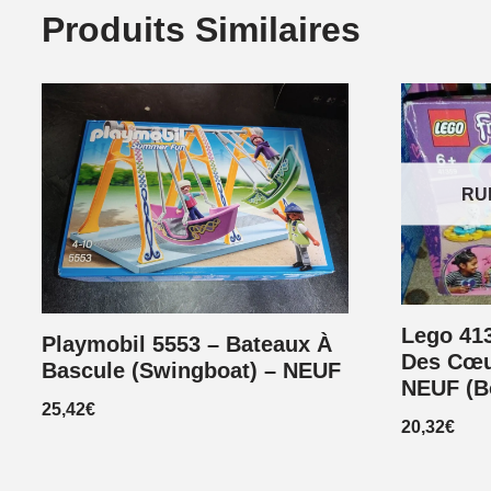
Produits Similaires
RU
Lego 413
Playmobil 5553 – Bateaux À
Des Cœur
Bascule (Swingboat) – NEUF
NEUF (B
25,42
€
20,32
€