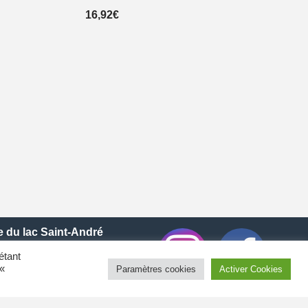
16,92
€
e du lac Saint-André
étant
 «
Paramètres cookies
Activer Cookies
Le Bourget-du-Lac