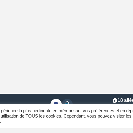
🏠18 allé
Contact
expérience la plus pertinente en mémorisant vos préférences et en rép
l'utilisation de TOUS les cookies. Cependant, vous pouvez visiter les
73370 
Paypal et
Perdu
.
Carte
Bancaire