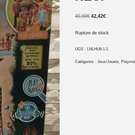
49,90
€
42,42
€
Rupture de stock
UGS :
LNLHU8-1-1
Catégories :
Jeux/Jouets
,
Playmob