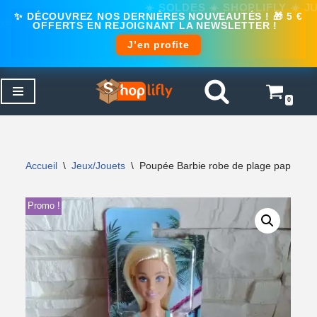
✨ DÉCOUVREZ NOS DERNIÈRES NOUVEAUTÉS ! 🎁 5 €
OFFERTS EN REJOIGNANT LA NEWSLETTER !
J’en profite
0
Aller
au
contenu
Accueil
\
Jeux/Jouets
\
Poupée Barbie robe de plage papillo
Promo !