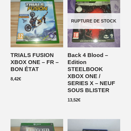
RUPTURE DE STOCK
TRIALS FUSION
Back 4 Blood –
XBOX ONE – FR –
Edition
BON ÉTAT
STEELBOOK
XBOX ONE /
8,42
€
SERIES X – NEUF
SOUS BLISTER
13,52
€