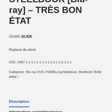
ray] – TRÈS BON
ÉTAT
19,90
€
16,92
€
Rupture de stock
UGS :
5087-1-1-1-1-1-1-1-1-1-1-1-1-1-2-1-1-1
Catégories :
Blu-ray
,
DVD
,
DVD/Blu-ray/Steelbook
,
Steelbook ( Boîte
métal )
Description